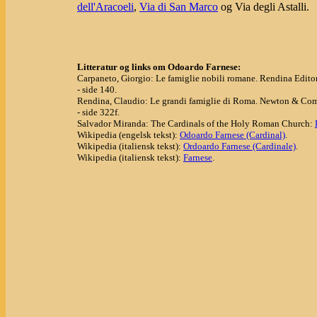
dell'Aracoeli
,
Via di San Marco
og Via degli Astalli.
Litteratur og links om Odoardo Farnese:
Carpaneto, Giorgio: Le famiglie nobili romane. Rendina Editor
- side 140.
Rendina, Claudio: Le grandi famiglie di Roma. Newton & Com
- side 322f.
Salvador Miranda: The Cardinals of the Holy Roman Church:
Wikipedia (engelsk tekst):
Odoardo Farnese (Cardinal)
.
Wikipedia (italiensk tekst):
Ordoardo Farnese (Cardinale)
.
Wikipedia (italiensk tekst):
Farnese
.