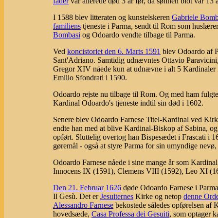
fader
var allerede død 3 år før, da sønnen blot var 13 å
I 1588 blev litteraten og kunstelskeren
Gabriele Bomb
familiens
tjeneste i Parma, sendt til Rom som huslærer
Bombasi
og Odoardo vendte tilbage til Parma.
Ved
koncistoriet den 6. Marts 1591
blev Odoardo af P
Sant'Adriano. Samtidig udnævntes Ottavio Paravicini,
Gregor XIV nåede kun at udnævne i alt 5 Kardinaler i
Emilio Sfondrati i 1590.
Odoardo rejste nu tilbage til Rom. Og med ham fulgt
Kardinal Odoardo's tjeneste indtil sin død i 1602.
Senere blev Odoardo Farnese Titel-Kardinal ved Kir
endte han med at blive Kardinal-Biskop af Sabina, og
opført. Sluttelig overtog han Bispesædet i Frascati i
gøremål - også at styre Parma for sin umyndige nevø
Odoardo Farnese nåede i sine mange år som Kardinal 
Innocens IX (1591), Clemens VIII (1592), Leo XI (1
Den 21. Februar
1626
døde Odoardo Farnese i Parma. 
Il Gesù. Det er
Jesuiternes
Kirke og netop
denne Ord
Alessandro Farnese
bekostede således opførelsen af K
hovedsæde,
Casa Professa dei Gesuiti
, som optager k