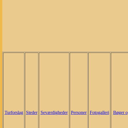
Turforslag
Steder
Seværdigheder
Personer
Fotogalleri
Bøger o