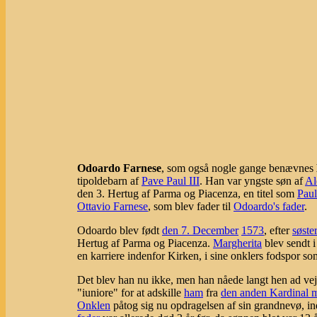
Odoardo Farnese
, som også nogle gange benævnes
tipoldebarn af
Pave Paul III
. Han var yngste søn af
Al
den 3. Hertug af Parma og Piacenza, en titel som
Paul
Ottavio Farnese
, som blev fader til
Odoardo's fader
.
Odoardo blev født
den 7. December
1573
, efter
søste
Hertug af Parma og Piacenza.
Margherita
blev sendt 
en karriere indenfor Kirken, i sine onklers fodspor 
Det blev han nu ikke, men han nåede langt hen ad ve
"iuniore" for at adskille
ham
fra
den anden Kardinal
Onklen
påtog sig nu opdragelsen af sin grandnevø, in