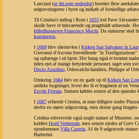
Lanciani (
se litt.note nedenfor
) beretter flere anekdot
udgravningerne i byen og indkøb af forskellige arkæo
Til Cristina's indtog i Rom i
1655
lod Pave Alexander 
skulle have et tidsvarende og pragtfuldt udseende. Hert
billedhuggeren Francesco Mochi
. Da statuerne stod f
kunstneren
.
I
1669
blev altertavlen i
Kirken San Salvatore in Lau
Giovanni d'Ascona forestillende "la Trasfigurazione" 
og ophænge i sit hjem. Her hang også et berømt maler
tiden ejet af mange betydende personer, taget som sven
Decio Azzolino
, Odescalchi-familien, Philippe af Orle
Omkring
1684
blev en ny gade op til
Kirken San Lor
antikke bygninger, hvori der lå et fragment af en Venu
Ercole Ferrata
. Statuen købtes senere af den spanske 
I
1687
erfarede Cristina, at man tidligere under Piazza
derfor en større udgravning, men denne gang bragtes d
Cristina erhvervede også nogle statuer af Muserne, s
kaldtes
Horti Vettiorum
, men senere ejedes af Grev Ce
ejendommen
Villa Caserta
. Af de 9 udgravede statuer
Barberini.