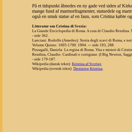
På et tidspunkt åbnedes en ny gade ved siden af Kirk
mange fund af marmorfragmenter, statuedele og marmo
også en smuk statue af en faun, som Cristina købte og
Litteratur om Cristina di Svezia:
La Grande Enciclopedia di Roma. A cura di Claudio Rendina. 
- side 362.
Lanciani. Rodolfo (Amedeo): Storia degli scavi di Roma, e noti
Volume Quinto: 1605-1700. 1994. --- side 193, 288.
Pizzagalli, Daniela: La regina di Roma. Vita e misteri di Cristin
Rendina, Claudio: Cardinali e cortigiane. (I Big Newton, Sagg
- side 179-187.
Wikipedia (dansk tekst):
Kristina af Sverige
.
Wikipedia (svensk tekst):
Drottning Kristina
.