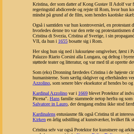
Kristina, der som datter af Kong Gustav II Adolf var 
regeringstid abdicerede og rejste til Rom, hvor hun ko
mindst på grund af de film, som hendes kaotiske skæb
Også i samtiden var hun kontroversiel, en protestant de
hvorledes denne tro var den rette og protestantism
Cristina di Svezia, Cristina af Sverige, i sin propag
VII, da hun i
1655
bosatte sig i Rom.
Her slog hun sig ned i luksuriøse omgivelser, først i 
Palazzo Riario Corsini alla Lungara, og deltog i bye
støttede teater og litteratur, og var med til at oprette de
Som (eks) Dronning færdedes Cristina i de højeste ci
humanisterne. Som særlig rådgiver og efterhånden ven
Azzolino
, som senere blev eksekutor af hendes bo og
Kardinal Azzolino
var i
1669
blevet Protektor af ind
Picena".
Hans
familie stammede netop herfra og som
Salvatore in Lauro
, der dengang endnu ikke stod færd
Kardinalens
entusiasme fik også Cristina til at interes
Kirken
en årlig udstilling af kunstværker, hvilket fik
Cristina selv var også Protektor for kunstnere og arkit