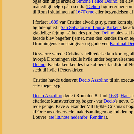
også den unge arkitekt
Simone Felice Delino
, en elev
månedligt beløb på 5 scudi. (
Delino
figurerer her so
til Rom i slutningen af
1670'erne
eller begyndelsen a
I foråret
1689
var Cristina alvorligt syg, men kom sig 
højtidelighed i
San Salvatore in Lauro
.
Kirkens
facade
glædelige fejring, så hendes protége
Delino
blev sat i
facade blev bagefter fjernet, men den kendes fra en t
Dronningens kunstrådgiver og gode ven
Kardinal De
Desværre varede Cristina's helbredelse kun kort og al
hvorpå Dronningen skulle hvile under begravelsesmess
Delino
. Katafalken kendes fra kobberstik udført af Ni
stedt til hvile i Peterskirken.
Cristina havde udnævnt
Decio Azzolino
til sin execu
selv meget syg.
Decio Azzolino
døde i Rom den 8. Juni
1689
.
Hans
a
efterladte kunstværker og bøger - var
Decio'
s nevø, G
rede penge. Pave Alexander VIII købte Cristina's bo
af Orleans erhvervede malerisamlingen og lod den ophæ
Louvre. (
se litt.note nedenfor: Rendina
).