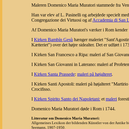
Maleren Domenico Maria Muratori stammede fra Vendr
Han var elev af L. Pasinelli og arbejdede specielt me
Congregazione dei Virtuosi og af
Accademia di San 
Af Domenico Maria Muratori's værker i Rom kender 
I
Kirken Bambín Gesù
hænger maleriet "Sant'Agostino
Kætteriet") over det højre sidealter. Det er udført i 17
I Kirken San Francesco a Ripa: maleri af San Giovann
I Kirken San Giovanni in Laterano: maleri af Profet
I
Kirken Santa Prassede
:
maleri på højalteret
.
I Kirken Santi Apostoli: maleri på højalteret "Martiri
Crocifisso.
I
Kirken Spirito Santo dei Napoletani:
et
maleri
forest
Domenico Maria Muratori døde i Rom i 1744.
Litteratur om Domenico Maria Muratori:
Allgemeines Lexikon der bildenden Künstler von der Antike bi
Seemann, 1907-1950.