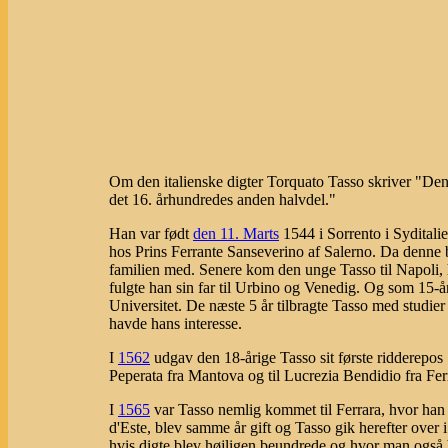
Om den italienske digter Torquato Tasso skriver "De
det 16. århundredes anden halvdel."
Han var født
den 11. Marts
1544 i Sorrento i Syditalie
hos Prins Ferrante Sanseverino af Salerno. Da denne 
familien med. Senere kom den unge Tasso til Napoli, 
fulgte han sin far til Urbino og Venedig. Og som 15-å
Universitet. De næste 5 år tilbragte Tasso med studier
havde hans interesse.
I
1562
udgav den 18-årige Tasso sit første ridderepos
Peperata fra Mantova og til Lucrezia Bendidio fra Fer
I
1565
var Tasso nemlig kommet til Ferrara, hvor han 
d'Este, blev samme år gift og Tasso gik herefter over 
hvis digte blev højligen beundrede og hvor man også ba