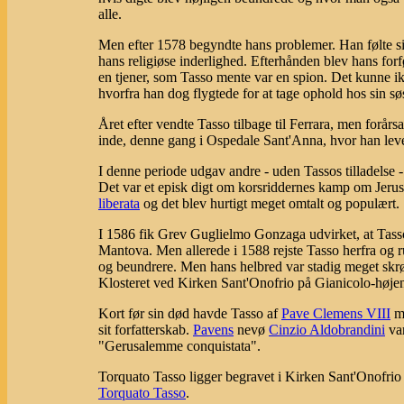
alle.
Men efter 1578 begyndte hans problemer. Han følte sig u
hans religiøse inderlighed. Efterhånden blev hans for
en tjener, som Tasso mente var en spion. Det kunne ik
hvorfra han dog flygtede for at tage ophold hos sin søs
Året efter vendte Tasso tilbage til Ferrara, men forårs
inde, denne gang i Ospedale Sant'Anna, hvor han leve
I denne periode udgav andre - uden Tassos tilladelse 
Det var et episk digt om korsriddernes kamp om Jeru
liberata
og det blev hurtigt meget omtalt og populært.
I 1586 fik Grev Guglielmo Gonzaga udvirket, at Tasso k
Mantova. Men allerede i 1588 rejste Tasso herfra og run
og beundrere. Men hans helbred var stadig meget skr
Klosteret ved Kirken Sant'Onofrio på Gianicolo-høje
Kort før sin død havde Tasso af
Pave Clemens VIII
mo
sit forfatterskab.
Pavens
nevø
Cinzio Aldobrandini
var
"Gerusalemme conquistata".
Torquato Tasso ligger begravet i Kirken Sant'Onofri
Torquato Tasso
.