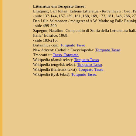
Litteratur om Torquato Tasso:
Elmquist, Carl Johan: Italiens Litteratur. - København : Gad, 1
- side 137-144, 157-159, 161, 168, 169, 173, 181, 246, 266, 27
Den Lille Salmonsen / redigeret af A.W. Marke og Palle Raunkj
- side 499-500.
Sapegno, Natalino: Compendio di Storia della Letteratura Itali
Italia" Editrice, 1969.
- side 183-215.
Britannica.com:
Torquato Tasso
.
New Advent: Catholic Encyclopedia:
Torquato Tasso
.
Treccani.it:
Tasso, Torquato
.
Wikipedia (dansk tekst):
Torquato Tasso
.
Wikipedia (engelsk tekst):
Torquato Tasso
.
Wikipedia (italiensk tekst):
Torquato Tasso
.
Wikipedia (tysk tekst):
Torquato Tasso
.