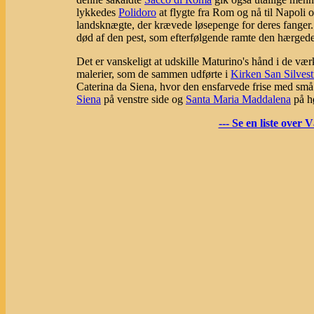
lykkedes
Polidoro
at flygte fra Rom og nå til Napoli o
landsknægte, der krævede løsepenge for deres fanger.
død af den pest, som efterfølgende ramte den hærgede
Det er vanskeligt at udskille Maturino's hånd i de 
malerier, som de sammen udførte i
Kirken San Silvest
Caterina da Siena, hvor den ensfarvede frise med små 
Siena
på venstre side og
Santa Maria Maddalena
på hø
--- Se en liste over