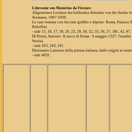
Litteratur om Maturino da Firenze:
Allgemeines Lexikon der bildenden Künstler von der Antike bi
Seemann, 1907-1950.
Le case romane con facciate graffite e dipinte. Roma, Palazzo 
Ridolfini.
- side 15, 16, 17, 18, 20, 23, 29, 30, 32, 35, 36, 37, 38f., 42, 47,
Di Pierro, Antonio: Il sacco di Eoma : 6 maggio 1527: l'assalt
Storia).
- side 203, 243, 261.
Dizionario Larousse della pittura italiana, dalle origini ai nos
- side 405f.