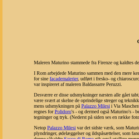
Maleren Maturino stammede fra Firenze og kaldtes der
I Rom arbejdede Maturino sammen med den mere ke
for sine
facademalerier
, udført i fresko- og chiaroscur
var inspireret af maleren Baldassarre Peruzzi.
Desværre er disse udsmykninger næsten alle gået tabt, 
være svært at skelne de oprindelige streger og teknik
mens udsmykningen på
Palazzo Milesi
i Via Maschera
regnes for
Polidoro
's - og dermed også Maturino's - b
tegninger og tryk. (Nederst på siden ses en række fot
Netop
Palazzo Milesi
var det sidste værk, som Matur
plyndringer, ødelæggelser og ildspåsættelser, som fan
denne såkaldte
Sacco di Roma
gik også utallige menne