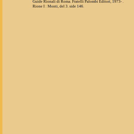
Guide Rionali di Roma. Fratelli Palombi Editori, 1973- .
Rione I : Monti, del 3. side 146.