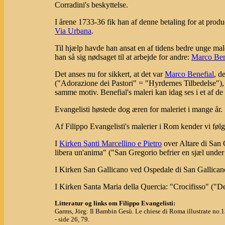
Corradini's beskyttelse.
I årene 1733-36 fik han af denne betaling for at produ
Via Urbana
.
Til hjælp havde han ansat en af tidens bedre unge maler
han så sig nødsaget til at arbejde for andre:
Marco Ben
Det anses nu for sikkert, at det var
Marco Benefial
, d
("Adorazione dei Pastori" = "Hyrdernes Tilbedelse"), 
samme motiv. Benefial's maleri kan idag ses i et af de
Evangelisti høstede dog æren for maleriet i mange år.
Af Filippo Evangelisti's malerier i Rom kender vi føl
I
Kirken Santi Marcellino e Pietro
over Altare di San G
libera un'anima" ("San Gregorio befrier en sjæl under
I Kirken San Gallicano ved Ospedale di San Gallicano:
I Kirken Santa Maria della Quercia: "Crocifisso" ("D
Litteratur og links om Filippo Evangelisti:
Garms, Jörg: Il Bambin Gesù. Le chiese di Roma illustrate no.13
- side 26, 79.