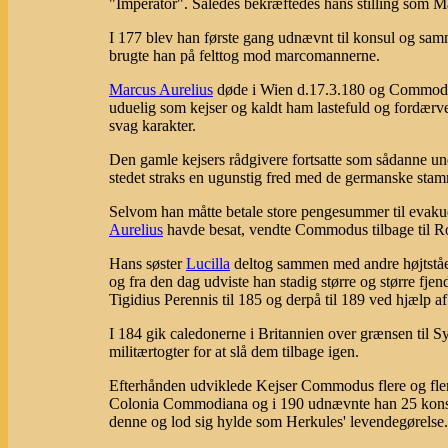
"Imperator". Således bekræftedes hans stilling som Ma
I 177 blev han første gang udnævnt til konsul og samm
brugte han på felttog mod marcomannerne.
Marcus Aurelius
døde i Wien d.17.3.180 og Commodus
uduelig som kejser og kaldt ham lastefuld og fordærve
svag karakter.
Den gamle kejsers rådgivere fortsatte som sådanne un
stedet straks en ugunstig fred med de germanske stam
Selvom han måtte betale store pengesummer til evakue
Aurelius
havde besat, vendte Commodus tilbage til Rom
Hans søster
Lucilla
deltog sammen med andre højtståen
og fra den dag udviste han stadig større og større fj
Tigidius Perennis til 185 og derpå til 189 ved hjælp a
I 184 gik caledonerne i Britannien over grænsen til S
militærtogter for at slå dem tilbage igen.
Efterhånden udviklede Kejser Commodus flere og fler
Colonia Commodiana og i 190 udnævnte han 25 konsu
denne og lod sig hylde som Herkules' levendegørelse.