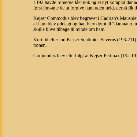
I 192 havde romerne fået nok og et nyt komplot danne
først forsøgte de at forgive ham uden held, derpå fik d
Kejser Commodus blev begravet i Hadrian's Mausoleu
af ham blev ødelagt og han blev dømt til "damnatio memo
skulle blive tilbage til minde om ham.
Kort tid efter lod Kejser Septimius Severus (193-211) 
tronen.
Commodus blev efterfulgt af Kejser Pertinax (192-19