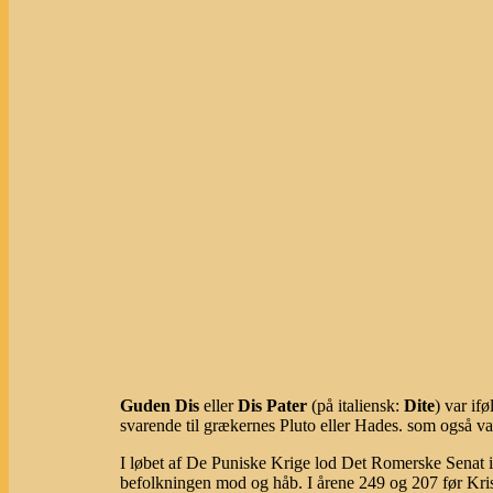
Guden Dis
eller
Dis Pater
(på italiensk:
Dite
) var if
svarende til grækernes Pluto eller Hades. som også v
I løbet af De Puniske Krige lod Det Romerske Senat 
befolkningen mod og håb. I årene 249 og 207 før Krist