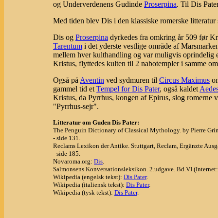
og Underverdenens Gudinde
Proserpina
. Til Dis Pate
Med tiden blev Dis i den klassiske romerske litteratu
Dis og
Proserpina
dyrkedes fra omkring år 509 før Kri
Tarentum
i det yderste vestlige område af Marsmarke
mellem hver kulthandling og var muligvis oprindelig e
Kristus, flyttedes kulten til 2 nabotempler i samme om
Også på
Aventin
ved sydmuren til
Circus Maximus
om
gammel tid et
Tempel for Dis Pater
, også kaldet
Aede
Kristus, da Pyrrhus, kongen af Epirus, slog romerne 
"Pyrrhus-sejr".
Litteratur om Guden Dis Pater:
The Penguin Dictionary of Classical Mythology. by Pierre Gri
- side 131.
Reclams Lexikon der Antike. Stuttgart, Reclam, Ergänzte Ausg
- side 185.
Novaroma.org:
Dis
.
Salmonsens Konversationsleksikon. 2.udgave. Bd.VI (Internet
Wikipedia (engelsk tekst):
Dis Pater
.
Wikipedia (italiensk tekst):
Dis Pater
.
Wikipedia (tysk tekst):
Dis Pater
.