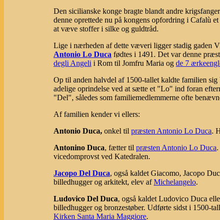
Den sicilianske konge bragte blandt andre krigsfange
denne oprettede nu på kongens opfordring i Cafalù et s
at væve stoffer i silke og guldtråd.
Lige i nærheden af dette væveri ligger stadig gaden
Antonio Lo Duca
fødtes i 1491. Det var denne præst, 
degli Angeli
i Rom til Jomfru Maria og
de 7 ærkeengl
Op til anden halvdel af 1500-tallet kaldte familien s
adelige oprindelse ved at sætte et "Lo" ind foran eftern
"Del", således som familiemedlemmerne ofte benævn
Af familien kender vi ellers:
Antonio Duca,
onkel til
præsten Antonio Lo Duca
. 
Antonino Duca
, fætter til
præsten Antonio Lo Duca
.
vicedomprovst ved Katedralen.
Jacopo Del Duca
, også kaldet Giacomo, Jacopo Duc
billedhugger og arkitekt, elev af
Michelangelo
.
Ludovico Del Duca
, også kaldet Ludovico Duca ell
billedhugger og bronzestøber. Udførte sidst i 1500-ta
Kirken Santa Maria Maggiore
.