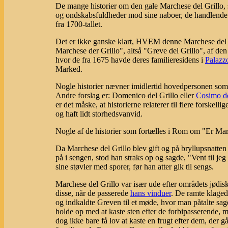
De mange historier om den gale Marchese del Grillo, s
og ondskabsfuldheder mod sine naboer, de handlende i
fra 1700-tallet.
Det er ikke ganske klart, HVEM denne Marchese del G
Marchese der Grillo", altså "Greve del Grillo", af de
hvor de fra 1675 havde deres familieresidens i
Palazz
Marked.
Nogle historier nævner imidlertid hovedpersonen so
Andre forslag er: Domenico del Grillo eller
Cosimo de
er det måske, at historierne relaterer til flere forskel
og haft lidt storhedsvanvid.
Nogle af de historier som fortælles i Rom om "Er Mar
Da Marchese del Grillo blev gift og på bryllupsnatten
på i sengen, stod han straks op og sagde, "Vent til je
sine støvler med sporer, før han atter gik til sengs.
Marchese del Grillo var især ude efter områdets jødiske
disse, når de passerede
hans vinduer
. De ramte klaged
og indkaldte Greven til et møde, hvor man påtalte sag
holde op med at kaste sten efter de forbipasserende,
dog ikke bare få lov at kaste en frugt efter dem, der gå