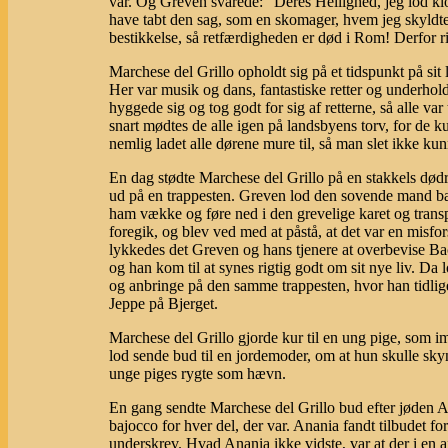
var. Og Greven svarede: "Deres Hellighed, jeg lod klo
have tabt den sag, som en skomager, hvem jeg skyldt
bestikkelse, så retfærdigheden er død i Rom! Derfor r
Marchese del Grillo opholdt sig på et tidspunkt på sit l
Her var musik og dans, fantastiske retter og underhol
hyggede sig og tog godt for sig af retterne, så alle var
snart mødtes de alle igen på landsbyens torv, for de 
nemlig ladet alle dørene mure til, så man slet ikke ku
En dag stødte Marchese del Grillo på en stakkels dø
ud på en trappesten. Greven lod den sovende mand b
ham vække og føre ned i den grevelige karet og transp
foregik, og blev ved med at påstå, at det var en misfor
lykkedes det Greven og hans tjenere at overbevise Ba
og han kom til at synes rigtig godt om sit nye liv. Da
og anbringe på den samme trappesten, hvor han tidlige
Jeppe på Bjerget.
Marchese del Grillo gjorde kur til en ung pige, som imi
lod sende bud til en jordemoder, om at hun skulle sky
unge piges rygte som hævn.
En gang sendte Marchese del Grillo bud efter jøden 
bajocco for hver del, der var. Anania fandt tilbudet fo
underskrev. Hvad Anania ikke vidste, var at der i en