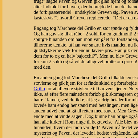
frugt" sagde Paven og Greven gik glad hjem og forsat
atter indkaldt for Paven, der bebrejdede ham det hændte
de forbipasserende!" undskyldte Greven sig. Paven sv
kasteskyts!", hvortil Greven replicerede: "Det er da og
Engang tog Marchese del Grillo en stor tønde og fyldt
Og han gav sig til at råbe "2 soldi for en guldmønt! 
spurgte hinanden om han mon var gået fra forstanden, 
tilhørerne tænkte, at han var smart: hvis manden nu ik
guldstykkerne væk for endnu lavere pris. Han gik derf
dem for to og en halv bajocchi?". Men nu blev Greven
for kun 2 soldi og så vil du alligevel prutte om prise
med den.
En anden gang lod Marchese del Grillo tilkalde en skom
støvlerne og gik hjem for at finde skind og forarbejde 
Grillo
for at aflevere støvlerne til Grevens tjener. N
ikke, så efter flere måneders forløb gik skomageren o
ham: "Jamen, ved du ikke, at jeg aldrig betaler for
lovede ham endog henstand med betalingen, men lige m
anden udvej end at gå til retten med sagen. Men Grev
endte med at vinde sagen. Dog kunne han bruge også de
han alle kirker i Rom ringe til begravelse. Alle blev
hinanden, hvem der mon var død? Paven måtte det vel
mysteriet og Paven, der levede i bedste velgående, kal