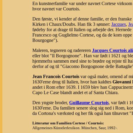
En kunstnerfamilie var under navnet Cortese virksom 
hvor navnet var Courtois.
Den første, vi kender af denne familie, er den fransk
Kirken i Chaux/Doubs. Han fik 3 sønner:
Jacques
,
Je
fødeby for at drage til Italien og arbejde der. Herned
Francesco og Guglielmo Cortese, og da de kom oppe n
Bourgogne").
Maleren, tegneren og radereren
Jacques Courtois al
eller blot "Il Borgognone". Han var født i 1621 og blev
hjemmefra sammen med sine to brødre og rejste til I
derfor af og til "Giacomo Borgognone delle Battaglie
Jean Francois Courtois
var også maler, omend af min
1630'erne drog til Italien, hvor han kaldtes
Giovanni 
andet i Rom efter 1639. I 1659 blev han Cappucinerm
Capo Le Case blandt andet et af Santa Chiara.
Den yngste broder,
Guillaume Courtois
, var født i 
1630'erne. Da familien senere slog sig ned i Rom, 
da Cortona's værksted og her fik også han tilnavnet
Litteratur om Familien Cortese / Courtois:
Allgemeines Künstlerlexikon. München, Saur, 1992-.