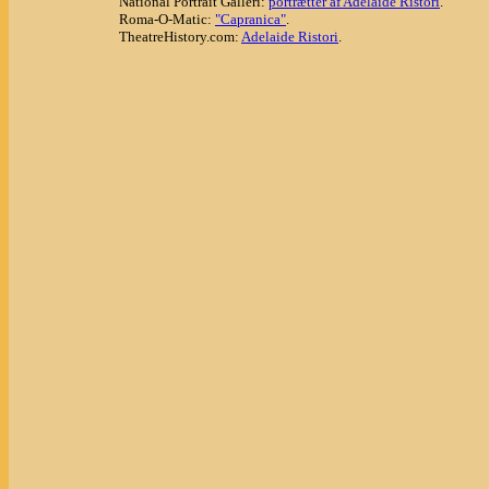
National Portrait Galleri:
portrætter af Adelaide Ristori
.
Roma-O-Matic:
"Capranica"
.
TheatreHistory.com:
Adelaide Ristori
.