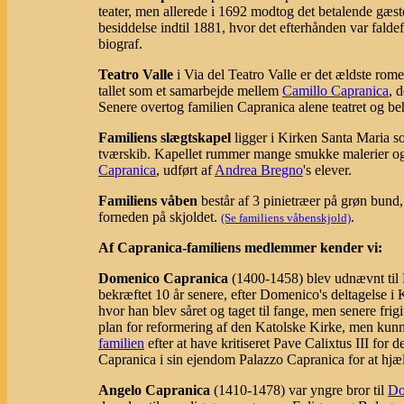
teater, men allerede i 1692 modtog det betalende gæste
besiddelse indtil 1881, hvor det efterhånden var fald
biograf.
Teatro Valle
i Via del Teatro Valle er det ældste rome
tallet som et samarbejde mellem
Camillo Capranica
, 
Senere overtog familien Capranica alene teatret og beh
Familiens slægtskapel
ligger i Kirken Santa Maria so
tværskib. Kapellet rummer mange smukke malerier og
Capranica
, udført af
Andrea Bregno
's elever.
Familiens våben
består af 3 pinietræer på grøn bund,
forneden på skjoldet.
.
(Se familiens våbenskjold)
Af Capranica-familiens medlemmer kender vi:
Domenico Capranica
(1400-1458) blev udnævnt til K
bekræftet 10 år senere, efter Domenico's deltagelse i 
hvor han blev såret og taget til fange, men senere fri
plan for reformering af den Katolske Kirke, men kunn
familien
efter at have kritiseret Pave Calixtus III f
Capranica i sin ejendom Palazzo Capranica for at hjælp
Angelo Capranica
(1410-1478) var yngre bror til
Do