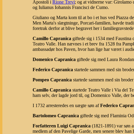
Apostoli i
Rione Trevi
; og at vidnerne var: Girolamo 
og Iulianus Iohannis Francisci de Cumo.
Giuliano og Marta kom til at bo i et hus ved Piazza de
Men Marta's slægtninge, Porcari-familien, havde tradi
foretrak derfor at blive begravet her i familiegravstede
Camillo Capranica
giftede sig i 1534 med Faustina d
Teatro Valle. Han nævnes i et brev fra 1528 fra Pam
ambassadør hos Paven, hvor han lige har været i audi
Domenico Capranica
giftede sig med Laura Rondani
Federico Capranica
startede sammen med sin brode
Pompeo Capranica
startede sammen med sin brode
Camillo Capranica
startede Teatro Valle i Via del T
ham selv, der lagde jord til, og Domenico Valle, der be
I 1732 arresteredes en uægte søn af
Federico Capran
Bartolomeo Capranica
giftede sig med Flaminia Ode
Forfatteren Luigi Capranica
(1821-1891) var søn 
medlem af den Pavelige Garde, men senere blev han l