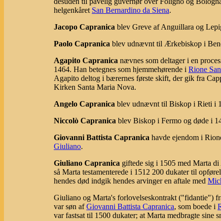
desuden til pavelig guvernør over Foligno og Bologna
helgenkåret
San Bernardino da Siena
.
Jacopo Capranica
blev Greve af Anguillara og Lepi
Paolo Capranica
blev udnævnt til Ærkebiskop i Ben
Agapito Capranica
nævnes som deltager i en process
1464. Han betegnes som hjemmehørende i
Rione San
Agapito deltog i bærernes første skift, der gik fra C
Kirken Santa Maria Nova.
Angelo Capranica
blev udnævnt til Biskop i Rieti i
Niccolò Capranica
blev Biskop i Fermo og døde i 1
Giovanni Battista Capranica
havde ejendom i Rione
Giuliano
.
Giuliano Capranica
giftede sig i 1505 med Marta di 
så Marta testamenterede i 1512 200 dukater til opføre
hendes død indgik hendes arvinger en aftale med
Mic
Giuliano og Marta's forlovelseskontrakt ("fidantie") f
var søn af
Giovanni Battista Capranica
, som boede i
var fastsat til 1500 dukater; at Marta medbragte sine 