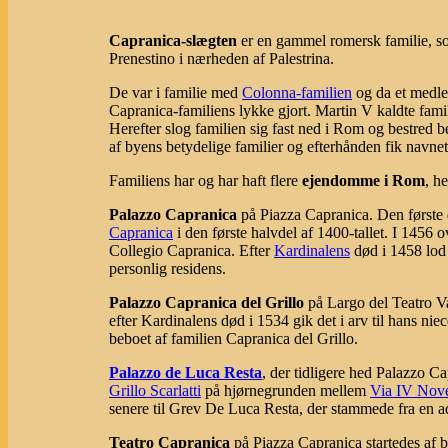
Capranica-slægten
er en gammel romersk familie, s
Prenestino i nærheden af Palestrina.
De var i familie med
Colonna-familien
og da et medle
Capranica-familiens lykke gjort. Martin V kaldte fa
Herefter slog familien sig fast ned i Rom og bestred be
af byens betydelige familier og efterhånden fik navnet
Familiens har og har haft flere
ejendomme i Rom
, h
Palazzo Capranica
på Piazza Capranica. Den første 
Capranica
i den første halvdel af 1400-tallet. I 1456 
Collegio Capranica. Efter
Kardinalens
død i 1458 lod
personlig residens.
Palazzo Capranica del Grillo
på Largo del Teatro Va
efter Kardinalens død i 1534 gik det i arv til hans nie
beboet af familien Capranica del Grillo.
Palazzo de Luca Resta
, der tidligere hed Palazzo Ca
Grillo Scarlatti
på hjørnegrunden mellem
Via IV Nov
senere til Grev De Luca Resta, der stammede fra en ad
Teatro Capranica
på Piazza Capranica startedes af 