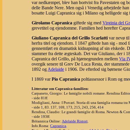
var nedkæmpet, blev han bortvist fra Pavestaten og b
delle Bande Nere. Men også i Venedig arbejdede han f
bosatte Luigi Capranica sig i Milano og helligede sig
Girolamo Capranica
giftede sig med
Virginia del Gri
grevetitel og ejendomme. Familien hed herefter Caprani
Giuliano Capranica del Grillo Scarlatti
var nevø ti
herfra titel og ejendom. I 1847 giftede han sig - mod
gennemført en dramatisk kidnapning af sin elskede. D
stammer fra dette ægteskab. Det var Giuliano, der i 
Capranica del Grillo, på hjørnegrunden mellem
Via I
overgik senere til Grev De Luca Resta, der stammede 
1892 og
Adelaide
i 1906. De efterlod sig børnene Gi
I 1869 var
Pio Capranica
poltiassessor i Rom og med
Litteratur om Capranica-familien:
Carpaneto, Giorgio: Le famiglie nobili romane. Rendina Editor
- side 81ff.
Modigliani, Anna: I Porcari. Storia di una famiglia romana t
- side 1, 83. 137, 169, 173, 215, 243, 256, 414
Rendina, Claudio: Le grandi famiglie di Roma. Newton & Com
- side 193ff.
Britannica Online:
Adelaide Ristori
.
Info.Roma:
Capranica
.