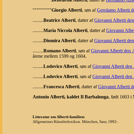
"""""""""
Giorgio Alberti
, søn af
Gerolamo Alberti d
.........
Beatrice Alberti
, datter af
Giovanni Alberti de
.........
Maria Niccola Alberti
, datter af
Giovanni Albe
.........
Diomira Alberti
, datter af
Giovanni Alberti de
.........
Romano Alberti
, søn af
Giovanni Alberti den 
årene mellem 1599 og 1604.
.........
Lodovico Alberti
, søn af
Giovanni Alberti den
.........
Lodovico Alberti
, søn af
Giovanni Alberti den
.........
Francesca Alberti
, datter af
Giovanni Alberti 
Antonio Alberti, kaldet Il Barbalonga
, født 1603 
Litteratur om Alberti-familien:
Allgemeines Künstlerlexikon. München, Saur, 1992-.