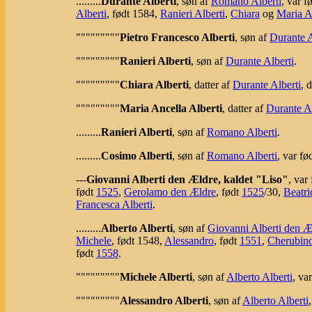
.........
Durante Alberti
, søn af
Romano Alberti
, var f
Alberti
, født 1584,
Ranieri Alberti
,
Chiara
og
Maria A
"""""""""
Pietro Francesco Alberti
, søn af
Durante A
"""""""""
Ranieri Alberti
, søn af
Durante Alberti
.
"""""""""
Chiara Alberti
, datter af
Durante Alberti
, 
"""""""""
Maria Ancella Alberti
, datter af
Durante Al
.........
Ranieri Alberti
, søn af
Romano Alberti
.
.........
Cosimo Alberti
, søn af
Romano Alberti
, var f
---
Giovanni Alberti den Ældre, kaldet "Liso"
, var
født
1525
,
Gerolamo den Ældre
, født
1525
/30,
Beatri
Francesca Alberti
.
.........
Alberto Alberti
, søn af
Giovanni Alberti den Æ
Michele
, født 1548,
Alessandro
, født
1551
,
Cherubin
født
1558
.
"""""""""
Michele Alberti
, søn af
Alberto Alberti
, va
"""""""""
Alessandro Alberti
, søn af
Alberto Alberti