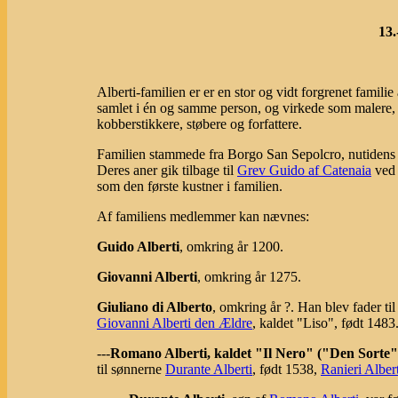
13.
Alberti-familien er er en stor og vidt forgrenet familie
samlet i én og samme person, og virkede som malere, tr
kobberstikkere, støbere og forfattere.
Familien stammede fra Borgo San Sepolcro, nutidens 
Deres aner gik tilbage til
Grev Guido af Catenaia
ved 
som den første kustner i familien.
Af familiens medlemmer kan nævnes:
Guido Alberti
, omkring år 1200.
Giovanni Alberti
, omkring år 1275.
Giuliano di Alberto
, omkring år ?. Han blev fader ti
Giovanni Alberti den Ældre
, kaldet "Liso", født 1483
---
Romano Alberti, kaldet "Il Nero" ("Den Sorte"
til sønnerne
Durante Alberti
, født 1538,
Ranieri Albert