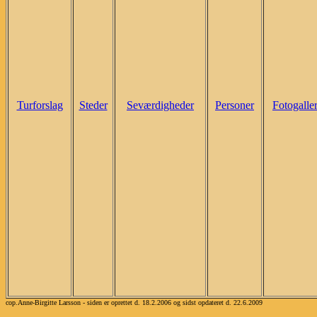
Turforslag
Steder
Seværdigheder
Personer
Fotogaller
cop.Anne-Birgitte Larsson - siden er oprettet d. 18.2.2006 og sidst opdateret d. 22.6.2009