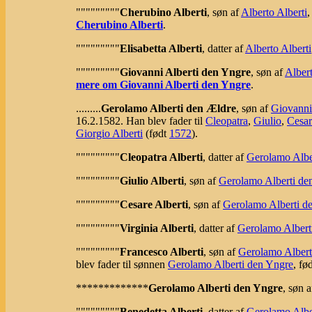
"""""""""
Cherubino Alberti
, søn af
Alberto Alberti
,
Cherubino Alberti
.
"""""""""
Elisabetta Alberti
, datter af
Alberto Alberti
"""""""""
Giovanni Alberti den Yngre
, søn af
Albert
mere om Giovanni Alberti den Yngre
.
.........
Gerolamo Alberti den Ældre
, søn af
Giovanni
16.2.1582. Han blev fader til
Cleopatra
,
Giulio
,
Cesar
Giorgio Alberti
(født
1572
).
"""""""""
Cleopatra Alberti
, datter af
Gerolamo Albe
"""""""""
Giulio Alberti
, søn af
Gerolamo Alberti de
"""""""""
Cesare Alberti
, søn af
Gerolamo Alberti d
"""""""""
Virginia Alberti
, datter af
Gerolamo Albert
"""""""""
Francesco Alberti
, søn af
Gerolamo Albert
blev fader til sønnen
Gerolamo Alberti den Yngre
, fø
*************
Gerolamo Alberti den Yngre
, søn 
"""""""""
Benedetta Alberti
, datter af
Gerolamo Albe