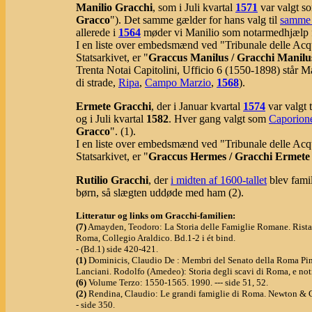
Manilio Gracchi
, som i Juli kvartal
1571
var valgt 
Gracco
"). Det samme gælder for hans valg til
samme
allerede i
1564
møder vi Manilio som notarmedhjælp 
I en liste over embedsmænd ved "Tribunale delle Acqu
Statsarkivet, er "
Graccus Manilus / Gracchi Manilu
Trenta Notai Capitolini, Ufficio 6 (1550-1898) står M
di strade,
Ripa
,
Campo Marzio
,
1568
).
Ermete Gracchi
, der i Januar kvartal
1574
var valgt t
og i Juli kvartal
1582
. Hver gang valgt som
Caporion
Gracco
". (1).
I en liste over embedsmænd ved "Tribunale delle Acqu
Statsarkivet, er "
Graccus Hermes / Gracchi Ermete 
Rutilio Gracchi
, der
i midten af 1600-tallet
blev famil
børn, så slægten uddøde med ham (2).
Litteratur og links om Gracchi-familien:
(7)
Amayden, Teodoro: La Storia delle Famiglie Romane. Rista
Roma, Collegio Araldico. Bd.1-2 i ét bind.
- (Bd.1) side 420-421.
(1)
Dominicis, Claudio De : Membri del Senato della Roma Pint
Lanciani. Rodolfo (Amedeo): Storia degli scavi di Roma, e noti
(6)
Volume Terzo: 1550-1565. 1990. --- side 51, 52.
(2)
Rendina, Claudio: Le grandi famiglie di Roma. Newton & 
- side 350.