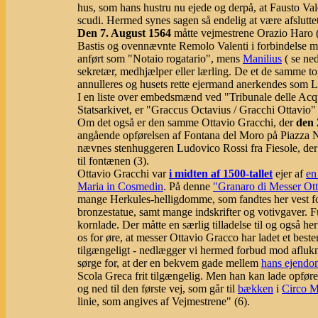
hus, som hans hustru nu ejede og derpå, at Fausto V
scudi. Hermed synes sagen så endelig at være afslutte
Den 7. August 1564
måtte vejmestrene Orazio Haro
Bastis og ovennævnte Remolo Valenti i forbindelse 
anført som "Notaio rogatario", mens
Manilius
( se ned
sekretær, medhjælper eller lærling. De et de samme to
annulleres og husets rette ejermand anerkendes som Lu
I en liste over embedsmænd ved "Tribunale delle Acqu
Statsarkivet, er "Graccus Octavius / Gracchi Ottavio
Om det også er den samme Ottavio Gracchi, der
den 
angående opførelsen af Fontana del Moro på Piazza Na
nævnes stenhuggeren Ludovico Rossi fra Fiesole, der 
til fontænen (3).
Ottavio Gracchi var
i midten af 1500-tallet
ejer af
en
Maria in Cosmedin
. På denne
"Granaro di Messer Ot
mange Herkules-helligdomme, som fandtes her vest f
bronzestatue, samt mange indskrifter og votivgaver. 
kornlade. Der måtte en særlig tilladelse til og også he
os for øre, at messer Ottavio Gracco har ladet et beste
tilgængeligt - nedlægger vi hermed forbud mod aflukn
sørge for, at der en bekvem gade mellem
hans ejendo
Scola Greca frit tilgængelig. Men han kan lade opføre
og ned til den første vej, som går til
bækken
i
Circo 
linie, som angives af Vejmestrene" (6).