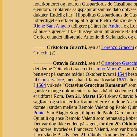
notarkontoret og notaren Gaspardorus de Casalibua opl
ejendom. I notarens salgspapir af samme dato oplyses de
dukater. Endelig har "Hippolitus Gasbardonus de Ca
udfærdiget en erklæring af Signor Pietro Paluzio de Su
Rione Sant'Angelo
tidligere på året fra
Andrea
og Lor
så husets grænser til: et hus/ejendom tilhørende Bart
Gorio, et andet tilhørende Antonio di Stefanazio, og en
--------
Cristoforo Gracchi
, søn af
Lorenzo Gracchi
o
Gracchi
(2).
------------
Ottavio Gracchi
, søn af
Cristoforo Gracch
det denne "Ottavio Gracco di
Campo Marzo
", som i 
benævnt på samme måde i Oktober kvartal
1544
best
til
Conservatore
, mens han i Januar kvartal
1551
atter
I
1564
virkede "
Octavius Gracchus Romanus
" som 
ganske mange dokumenter fra hans hånd på denne tid. 
er udført i Rom.
Den 21. Marts 1564
skrev Ottavio f
sagfører og sekretær for Kammerherre Guidone Asca
dømte i striden mellem Remolo Valenti og Paolo Quinti
Ponte
, San Biagio Sogn, tilhørende Paolo Gerolamo B
Quintili og anse Remolo Valenti som retmæssig køber 
Det var dog ikke enden på sagen, for
den 20. Oktob
og notere, hvorledes Francesco Valenti, som var broder 
Lucrezia de Bastis. Den 21. Oktober kunne der så not