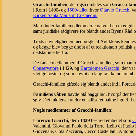
Gracchi-familien
, der også omtales som
Gracco-fam
i Rom i 1400- og
1500-tallet
, hvor
Ottavio Gracchi
va
Kirken Santa Maria in Cosmedin.
Man finder familiemedlemmerne nævnt i en mængde af
samt juridiske rådgivere for blandt andet Byens Råd o
Trods navneligheden med nogle af Antikkens kendteste
og begge blev begge dræbt af et reaktionært politisk sy
nedstamme herfra.
De første medlemmer af Gracchi-familien, som man træ
Conservatore
i 1429, og
Bartolomeo Gracchi
, der va
vigtige poster og som nævnt en lang række notarembe
Gracchi-familien giftede sig blandt andet ind i Porcari
Familiens våben
havde blå baggrund, hvorpå der heno
sølv. Det midterste under en stiliseret palme i guld. I d
Nogle medlemmer af Gracchi-familien:
Lorenzo Gracchi
, der i
1429
bestred embedet som
C
Valentini, Giovanni Paolo della Torre, Lello di Paol
Giovenale, Cola Zaccaria, Cecco Castellani, Antonio 