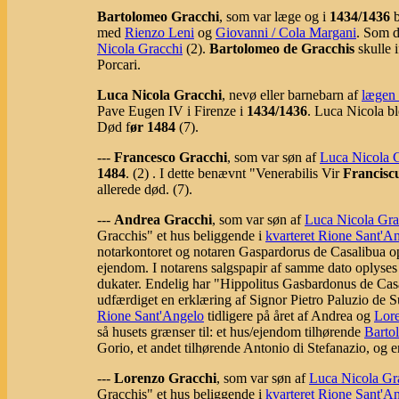
Bartolomeo Gracchi
, som var læge og i
1434/1436
b
med
Rienzo Leni
og
Giovanni / Cola Margani
. Som d
Nicola Gracchi
(2).
Bartolomeo de Gracchis
skulle 
Porcari.
Luca Nicola Gracchi
, nevø eller barnebarn af
lægen
Pave Eugen IV i Firenze i
1434/1436
. Luca Nicola bl
Død f
ør 1484
(7).
---
Francesco Gracchi
, som var søn af
Luca Nicola 
1484
. (2) . I dette benævnt "Venerabilis Vir
Francisc
allerede død. (7).
---
Andrea Gracchi
, som var søn af
Luca Nicola Gra
Gracchis" et hus beliggende i
kvarteret Rione Sant'A
notarkontoret og notaren Gaspardorus de Casalibua opl
ejendom. I notarens salgspapir af samme dato oplyses de
dukater. Endelig har "Hippolitus Gasbardonus de Ca
udfærdiget en erklæring af Signor Pietro Paluzio de Su
Rione Sant'Angelo
tidligere på året af Andrea og
Lor
så husets grænser til: et hus/ejendom tilhørende
Barto
Gorio, et andet tilhørende Antonio di Stefanazio, og en
---
Lorenzo Gracchi
, som var søn af
Luca Nicola Gr
Gracchis" et hus beliggende i
kvarteret Rione Sant'A