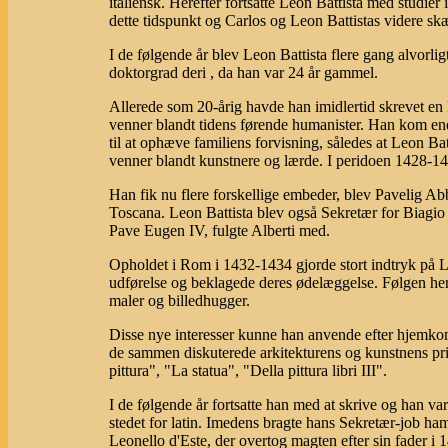
italiensk. Herefter fortsatte Leon Battista med studier
dette tidspunkt og Carlos og Leon Battistas videre sk
I de følgende år blev Leon Battista flere gang alvorlig
doktorgrad deri , da han var 24 år gammel.
Allerede som 20-årig havde han imidlertid skrevet e
venner blandt tidens førende humanister. Han kom end
til at ophæve familiens forvisning, således at Leon Ba
venner blandt kunstnere og lærde. I peridoen 1428-1432
Han fik nu flere forskellige embeder, blev Pavelig Ab
Toscana. Leon Battista blev også Sekretær for Biagio 
Pave Eugen IV, fulgte Alberti med.
Opholdet i Rom i 1432-1434 gjorde stort indtryk på L
udførelse og beklagede deres ødelæggelse. Følgen hera
maler og billedhugger.
Disse nye interesser kunne han anvende efter hjemko
de sammen diskuterede arkitekturens og kunstnens pri
pittura", "La statua", "Della pittura libri III".
I de følgende år fortsatte han med at skrive og han var f
stedet for latin. Imedens bragte hans Sekretær-job h
Leonello d'Este, der overtog magten efter sin fader i