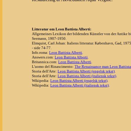
Litteratur om Leon Battista Alberti:
Allgemeines Lexikon der bildenden Künstler von der Antike bi
Seemann, 1907-1950.
Elmquist, Carl Johan: Italiens litteratur. København, Gad, 1975
- side 74-77.
Info.roma:
Leon Battista Alberti
.
Answers.com:
Leon Battista Alberti
.
Britannica.com:
Leon Battista Alberti
.
L'uomo del Rinascimento:
The Renaissance man Leon Battista 
Storia dell'Arte:
Leon Battista Alberti (engelsk tekst)
.
Storia dell'Arte:
Leon Battista Alberti (italiensk tekst)
.
Wikipedia:
Leon Battista Alberti (engelsk tekst)
.
Wikipedia:
Leon Battista Alberti (italiensk tekst)
.