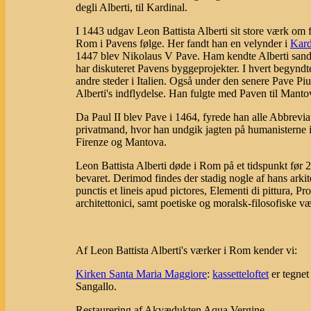
degli Alberti, til Kardinal.
I 1443 udgav Leon Battista Alberti sit store værk om 
Rom i Pavens følge. Her fandt han en velynder i
Kard
1447 blev Nikolaus V Pave. Ham kendte Alberti sandsy
har diskuteret Pavens byggeprojekter. I hvert begyndte
andre steder i Italien. Også under den senere Pave P
Alberti's indflydelse. Han fulgte med Paven til Manto
Da Paul II blev Pave i 1464, fyrede han alle Abbrevia
privatmand, hvor han undgik jagten på humanisterne i 
Firenze og Mantova.
Leon Battista Alberti døde i Rom på et tidspunkt før 2
bevaret. Derimod findes der stadig nogle af hans arkit
punctis et lineis apud pictores, Elementi di pittura, Pr
architettonici, samt poetiske og moralsk-filosofiske væ
Af Leon Battista Alberti's værker i Rom kender vi:
Kirken Santa Maria Maggiore
:
kassetteloftet
er tegnet
Sangallo.
Restaurering af Akvædukten Aqua Vergine.