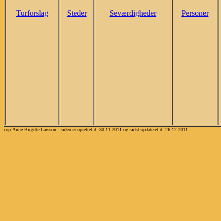
Turforslag
Steder
Seværdigheder
Personer
cop.Anne-Birgitte Larsson - siden er oprettet d. 30.11.2011 og sidst opdateret d. 26.12.2011