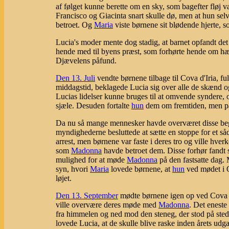
af følget kunne berette om en sky, som bagefter flø
Francisco og Giacinta snart skulle dø, men at hun selv
betroet. Og
Maria
viste børnene sit blødende hjerte, 
Lucia's moder mente dog stadig, at barnet opfandt det
hende med til byens præst, som forhørte hende om hæn
Djævelens påfund.
Den 13. Juli
vendte børnene tilbage til Cova d'Iria, f
middagstid, beklagede Lucia sig over alle de skænd og
Lucias lidelser kunne bruges til at omvende syndere,
sjæle. Desuden fortalte
hun
dem om fremtiden, men pål
Da nu så mange mennesker havde overværet disse begi
myndighederne besluttede at sætte en stoppe for et s
arrest, men børnene var faste i deres tro og ville hve
som
Madonna
havde betroet dem. Disse forhør fandt
mulighed for at møde
Madonna
på den fastsatte dag.
syn, hvori
Maria
lovede børnene, at
hun
ved mødet i O
løjet.
Den 13. September
mødte børnene igen op ved Cova d
ville overvære deres møde med
Madonna
. Det eneste
fra himmelen og ned mod den steneg, der stod på ste
lovede Lucia, at de skulle blive raske inden årets ud