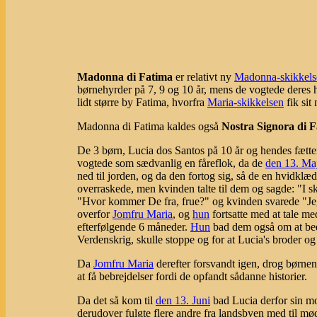
Madonna di Fatima
er relativt ny
Madonna-skikkels
børnehyrder på 7, 9 og 10 år, mens de vogtede deres h
lidt større by Fatima, hvorfra
Maria-skikkelsen
fik sit
Madonna di Fatima kaldes også
Nostra Signora di 
De 3 børn, Lucia dos Santos på 10 år og hendes fætte
vogtede som sædvanlig en fåreflok, da de
den 13. Ma
ned til jorden, og da den fortog sig, så de en hvidkl
overraskede, men kvinden talte til dem og sagde: "I s
"Hvor kommer De fra, frue?" og kvinden svarede "Je
overfor
Jomfru Maria
, og
hun
fortsatte med at tale m
efterfølgende 6 måneder.
Hun
bad dem også om at b
Verdenskrig, skulle stoppe og for at Lucia's broder og
Da
Jomfru Maria
derefter forsvandt igen, drog børne
at få bebrejdelser fordi de opfandt sådanne historier.
Da det så kom til
den 13. Juni
bad Lucia derfor sin m
derudover fulgte flere andre fra landsbyen med til mø