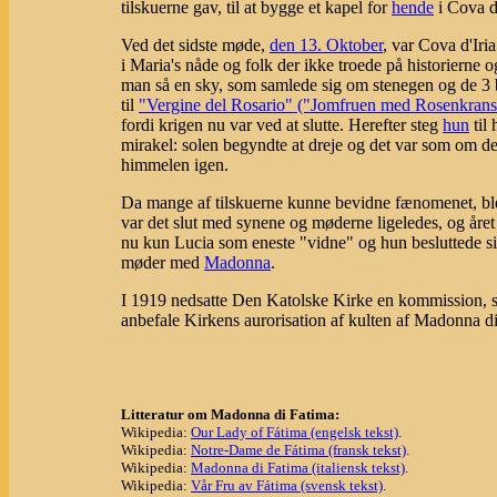
tilskuerne gav, til at bygge et kapel for
hende
i Cova d'
Ved det sidste møde,
den 13. Oktober
, var Cova d'Iri
i Maria's nåde og folk der ikke troede på historierne
man så en sky, som samlede sig om stenegen og de 3
til
"Vergine del Rosario" ("Jomfruen med Rosenkrans
fordi krigen nu var ved at slutte. Herefter steg
hun
til
mirakel: solen begyndte at dreje og det var som om de
himmelen igen.
Da mange af tilskuerne kunne bevidne fænomenet, bl
var det slut med synene og møderne ligeledes, og året
nu kun Lucia som eneste "vidne" og hun besluttede sig 
møder med
Madonna
.
I 1919 nedsatte Den Katolske Kirke en kommission, s
anbefale Kirkens aurorisation af kulten af Madonna d
Litteratur om Madonna di Fatima:
Wikipedia:
Our Lady of Fátima (engelsk tekst)
.
Wikipedia:
Notre-Dame de Fátima (fransk tekst)
.
Wikipedia:
Madonna di Fatima (italiensk tekst)
.
Wikipedia:
Vår Fru av Fátima (svensk tekst)
.