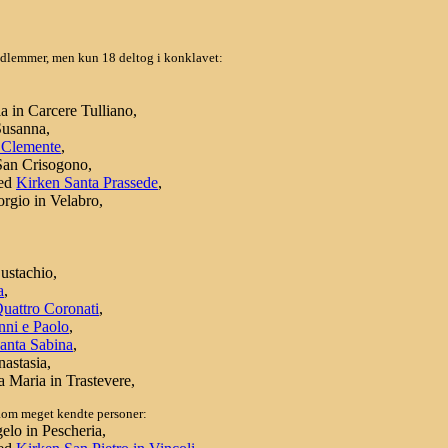
medlemmer, men kun 18 deltog i konklavet:
a in Carcere Tulliano,
Susanna,
 Clemente
,
San Crisogono,
ved
Kirken Santa Prassede
,
rgio in Velabro,
ustachio,
a
,
Quattro Coronati
,
nni e Paolo
,
anta Sabina
,
astasia,
 Maria in Trastevere,
 Rom meget kendte personer:
elo in Pescheria,