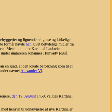
ebyggerier og lignende religiøse og kirkelige
ette formål havde
han
givet betydelige midler fra
 ved Metelino under Kardinal Ludovico
ære under ungareren Johannes Hunyady (også
n en grad, at den lokale befolkning kom til at
 under navnet
Alexander VI
.
 senere,
den 19. August
1458, valgtes Kardinal
se med hensyn til udnævnelse af nye Kardinaler