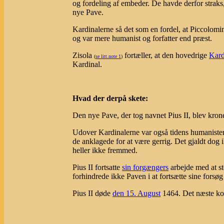
og fordeling af embeder. De havde derfor straks,
nye Pave.
Kardinalerne så det som en fordel, at Piccolomini
og var mere humanist og forfatter end præst.
Zisola
fortæller, at den hovedrige
Kard
(
se litt.note 1
)
Kardinal.
Hvad der derpå skete:
Den nye Pave, der tog navnet Pius II, blev kron
Udover Kardinalerne var også tidens humanister b
de anklagede for at være gerrig. Det gjaldt dog
heller ikke fremmed.
Pius II fortsatte
sin forgængers
arbejde med at st
forhindrede ikke Paven i at fortsætte sine forsø
Pius II døde
den 15. August
1464. Det næste k