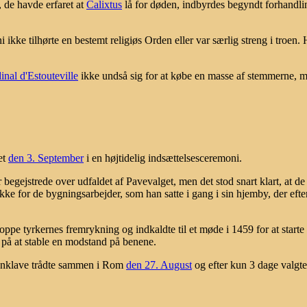
 de havde erfaret at
Calixtus
lå for døden, indbyrdes begyndt forhandlin
 ikke tilhørte en bestemt religiøs Orden eller var særlig streng i troen
inal d'Estouteville
ikke undså sig for at købe en masse af stemmerne, men
et
den 3. September
i en højtidelig indsættelsesceremoni.
egejstrede over udfaldet af Pavevalget, men det stod snart klart, at de
 ikke for de bygningsarbejder, som han satte i gang i sin hjemby, der e
oppe tyrkernes fremrykning og indkaldte til et møde i 1459 for at starte
g på at stable en modstand på benene.
onklave trådte sammen i Rom
den 27. August
og efter kun 3 dage valgte