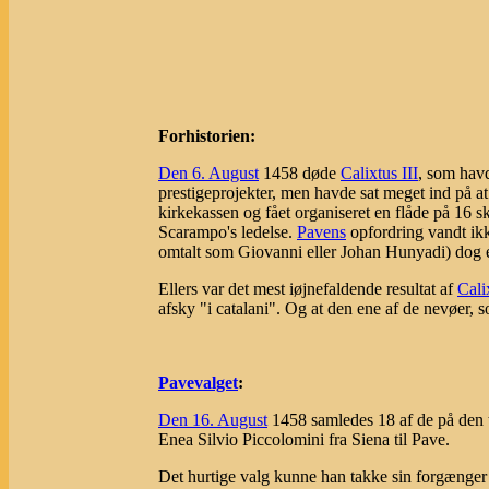
Forhistorien:
Den 6. August
1458 døde
Calixtus III
, som hav
prestigeprojekter, men havde sat meget ind på at 
kirkekassen og fået organiseret en flåde på 16 s
Scarampo's ledelse.
Pavens
opfordring vandt ik
omtalt som Giovanni eller Johan Hunyadi) dog 
Ellers var det mest iøjnefaldende resultat af
Cali
afsky "i catalani". Og at den ene af de nevøer,
Pavevalget
:
Den 16. August
1458 samledes 18 af de på den t
Enea Silvio Piccolomini fra Siena til Pave.
Det hurtige valg kunne han takke sin forgænger