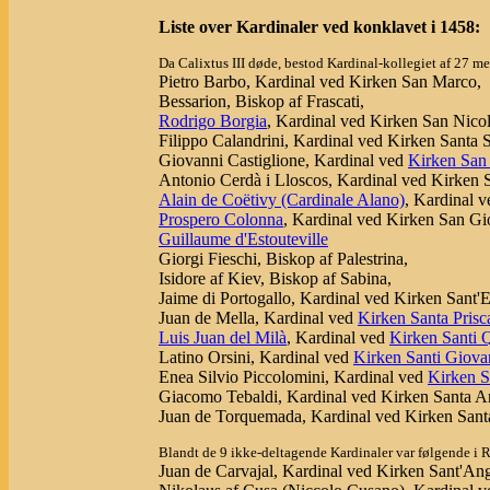
Liste over Kardinaler ved konklavet i 1458:
Da Calixtus III døde, bestod Kardinal-kollegiet af 27 
Pietro Barbo, Kardinal ved Kirken San Marco,
Bessarion, Biskop af Frascati,
Rodrigo Borgia
, Kardinal ved Kirken San Nicol
Filippo Calandrini, Kardinal ved Kirken Santa 
Giovanni Castiglione, Kardinal ved
Kirken San
Antonio Cerdà i Lloscos, Kardinal ved Kirken 
Alain de Coëtivy (Cardinale Alano)
, Kardinal 
Prospero Colonna
, Kardinal ved Kirken San Gio
Guillaume d'Estouteville
Giorgi Fieschi, Biskop af Palestrina,
Isidore af Kiev, Biskop af Sabina,
Jaime di Portogallo, Kardinal ved Kirken Sant'E
Juan de Mella, Kardinal ved
Kirken Santa Prisc
Luis Juan del Milà
, Kardinal ved
Kirken Santi 
Latino Orsini, Kardinal ved
Kirken Santi Giova
Enea Silvio Piccolomini, Kardinal ved
Kirken S
Giacomo Tebaldi, Kardinal ved Kirken Santa An
Juan de Torquemada, Kardinal ved Kirken Santa
Blandt de 9 ikke-deltagende Kardinaler var følgende i
Juan de Carvajal, Kardinal ved Kirken Sant'Ang