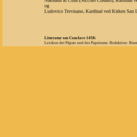
Nikolaus af Cusa (Niccolo Cusano), Kardinal 
og
Ludovico Trevisano, Kardinal ved Kirken San 
Litteratur om Conclave 1458:
Lexikon der Päpste und des Papsttums. Redaktion: Bruno
- side 311-314.
Rendina, Claudio: I Papi, storia e segreti. Newton Compt
- side 579-580.
(1) Zisola
, Giancarlo: Il conclave. Storia e segreti. (B
- side 85.
Miranda, Salvador: Cardinals of the Holy Roman Chur
Miranda, Salvador: Cardinals of the Holy Roman Chur
Oversigt over konklaver
Turforslag
Sted