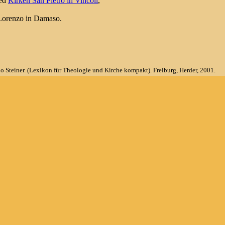
ved
Kirken San Pietro in Vincoli
,
Lorenzo in Damaso.
 Steiner. (Lexikon für Theologie und Kirche kompakt). Freiburg, Herder, 2001.
on editori, 5.ed., 1990.
iblioteca del sapere). Roma, Newton & Compton editori, 2005.
ch:
Conclave 1458
.
ch:
Piccolomini, Enea Silvio
.
er
Seværdigheder
Personer
Fotogalleri