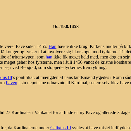
16.-19.8.1458
de været Pave siden 1455.
Han
havde ikke brugt Kirkens midler på kirk
få konger og fyrster til at involvere sig i korstoget mod tyrkerne. Til d
kibe af trirem-typen, som
han
ikke fik meget held med, men dog en sejr
ke meget gehør hos fyrsterne, men i Juli 1456 vandt de kristne korsh
en sejr ved Beograd, som stoppede tyrkernes fremrykning.
xtus III
's pontifikat, at mængden af hans landsmænd øgedes i Rom i såda
 som
Paven
i sin nepotisme udnævnte til Kardinal, senere selv blev Pave
id 27 Kardinaler i Vatikanet for at finde en ny Pave og allerede 3 dage
 for, da Kardinalerne under
Calixtus III
syntes at have mistet indflydel