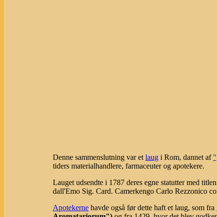
Denne sammenslutning var et
laug
i Rom, dannet af
"
tiders materialhandlere, farmaceuter og apotekere.
Lauget udsendte i 1787 deres egne statutter med titlen
dall'Emo Sig. Card. Camerkengo Carlo Rezzonico com
Apotekerne
havde også før dette haft et laug, som fra
Aromatariorum")
og fra 1429, hvor det blev godke