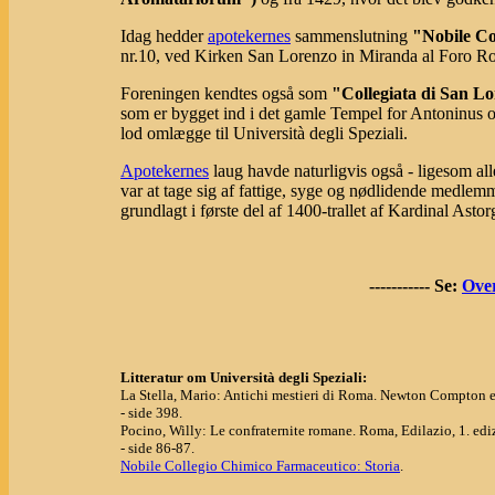
Idag hedder
apotekernes
sammenslutning
"Nobile Co
nr.10, ved Kirken San Lorenzo in Miranda al Foro 
Foreningen kendtes også som
"Collegiata di San L
som er bygget ind i det gamle Tempel for Antoninus 
lod omlægge til Università degli Speziali.
Apotekernes
laug havde naturligvis også - ligesom al
var at tage sig af fattige, syge og nødlidende medlem
grundlagt i første del af 1400-trallet af Kardinal Ast
----------- Se:
Over
Litteratur om Università degli Speziali:
La Stella, Mario: Antichi mestieri di Roma. Newton Compton ed
- side 398.
Pocino, Willy: Le confraternite romane. Roma, Edilazio, 1. edi
- side 86-87.
Nobile Collegio Chimico Farmaceutico: Storia
.