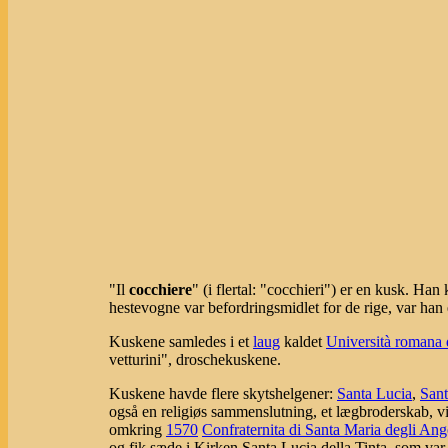
"Il
cocchiere
" (i flertal: "cocchieri") er en kusk. Han
hestevogne var befordringsmidlet for de rige, var han 
Kuskene samledes i et
laug
kaldet
Università romana d
vetturini", droschekuskene.
Kuskene havde flere skytshelgener:
Santa Lucia
,
Sant
også en religiøs sammenslutning, et lægbroderskab, vie
omkring
1570
Confraternita di Santa Maria degli Ang
og fik sæde i Kirken Santa Lucia della Tinta, som var 