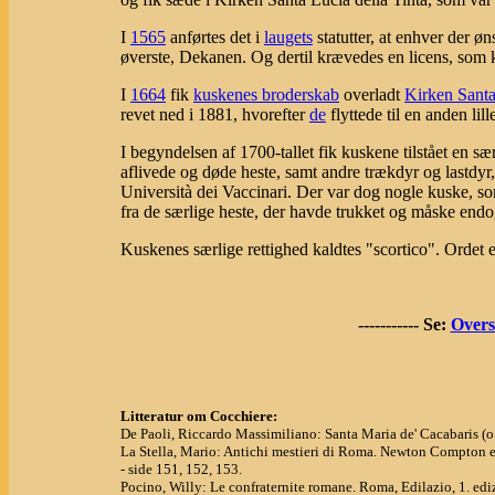
I
1565
anførtes det i
laugets
statutter, at enhver der ø
øverste, Dekanen. Og dertil krævedes en licens, som 
I
1664
fik
kuskenes broderskab
overladt
Kirken Santa
revet ned i 1881, hvorefter
de
flyttede til en anden l
I begyndelsen af 1700-tallet fik kuskene tilstået en sær
aflivede og døde heste, samt andre trækdyr og lastdyr
Università dei Vaccinari. Der var dog nogle kuske, som
fra de særlige heste, der havde trukket og måske endo
Kuskenes særlige rettighed kaldtes "scortico". Ordet er
----------- Se:
Overs
Litteratur om Cocchiere:
De Paoli, Riccardo Massimiliano: Santa Maria de' Cacabaris (o d
La Stella, Mario: Antichi mestieri di Roma. Newton Compton ed
- side 151, 152, 153.
Pocino, Willy: Le confraternite romane. Roma, Edilazio, 1. edi