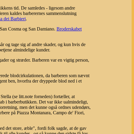
blikkens tid. De samledes - ligesom andre
alderen kaldes barberernes sammenslutning
a dei Barbieri
.
ne San Cosma og San Damiano.
Broderskabet
år og tage sig af andre skader, og kun hvis de
 betjene almindelige kunder.
der og stræder. Barberen var en vigtig person,
serede blodcirkulationen, da barberen som nævnt
gent ben, hvorfra der dryppede blod ned i et
lla (se litt.note forneden) fortæller, at
ab i barberbutikken. Det var ikke ualmindeligt,
n forretning, men det kunne også ordnes udendørs,
barbere på Piazza Montanara, Campo de' Fiori,
d det store, æble", fordi folk sagde, at de gav
til alle kunder - og så kunne den sidste få lov