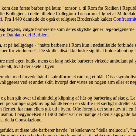
s
kom den første barber (på latin: "tonsor"), til Rom fra Sicilien i Repu
dte Kollegier - i dette tilfælde Collegium Tonsorum. I løbet af Middel
ri
. Fra 1440 dannede de også et religiøst Broderskab kaldet
Confraternit
sig lægens, valgte barbererne som deres skytshelgener lægehelgener
a e Damiano dei Barbieri
.
 at på helligdage - "måtte barberne i Rom kun i nødstilfælde forbinde s
ner for vinduerne". De skulle altså ikke luske sig til at holde åbent og
e med egen butik, mens en lang række barberer virkede ambulant på ga
e alt, hvad der skete i byen.
vundet med farvede bånd i spiralform: et rødt og et blåt. Disse symboli
ynliggøres ved et andet skilt, hvorpå der vistes en nøgen arm eller et nø
g han gik over til almindelig klipning af hår og barbering af skæg. La Ste
n personlige ragekniv og håndklæde i en skuffe i et særligt indrettet sk
et fjernet, før man ellers gik ud i byen. Ofte foregik det som nævnt i e
 husmur. I begyndelsen af 1900-tallet var der mange af den slags gade-
ia della Consolazione.
efuldt, at disse ude-barberer havde "et kælenavn: "della meluccia", "me
der runde, så de bedre kunne rage skægget af. Et æble om dagen var nok 