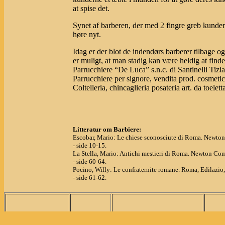
at spise det.
Synet af barberen, der med 2 fingre greb kunden
høre nyt.
Idag er der blot de indendørs barberer tilbage o
er muligt, at man stadig kan være heldig at finde
Parrucchiere “De Luca” s.n.c. di Santinelli Tizi
Parrucchiere per signore, vendita prod. cosmeti
Coltelleria, chincaglieria posateria art. da toele
Litteratur om Barbiere:
Escobar, Mario: Le chiese sconosciute di Roma. Newton
- side 10-15.
La Stella, Mario: Antichi mestieri di Roma. Newton Com
- side 60-64.
Pocino, Willy: Le confraternite romane. Roma, Edilazio,
- side 61-62.
Turforslag
Steder
Seværdigheder
Pe