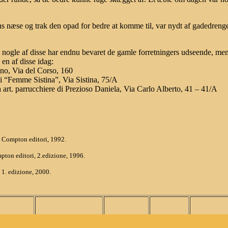
s næse og trak den opad for bedre at komme til, var nydt af gadedreng
g nogle af disse har endnu bevaret de gamle forretningers udseende, men d
 en af disse idag:
ano, Via del Corso, 160
ci “Femme Sistina”, Via Sistina, 75/A
tta art. parrucchiere di Prezioso Daniela, Via Carlo Alberto, 41 – 41/A
 Compton editori, 1992.
pton editori, 2.edizione, 1996.
 1. edizione, 2000.
rsoner
Fotogalleri
Bykort
Årstal
Ordliste