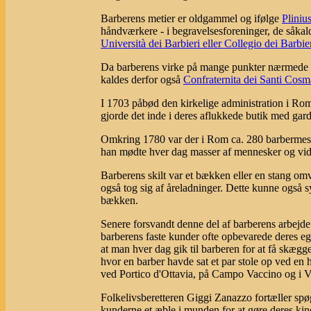
Barberens metier er oldgammel og ifølge
Pliniu
håndværkere - i begravelsesforeninger, de såkal
Università dei Barbieri eller Collegio dei Barbie
Da barberens virke på mange punkter nærmede 
kaldes derfor også
Confraternita dei Santi Cosm
I 1703 påbød den kirkelige administration i Rom,
gjorde det inde i deres aflukkede butik med gardi
Omkring 1780 var der i Rom ca. 280 barbermestr
han mødte hver dag masser af mennesker og vidst
Barberens skilt var et bækken eller en stang om
også tog sig af åreladninger. Dette kunne også s
bækken.
Senere forsvandt denne del af barberens arbejde o
barberens faste kunder ofte opbevarede deres ege
at man hver dag gik til barberen for at få skægg
hvor en barber havde sat et par stole op ved en
ved Portico d'Ottavia, på Campo Vaccino og i V
Folkelivsberetteren Giggi Zanazzo fortæller spøg
kunderne et æble i munden for at gøre deres kin