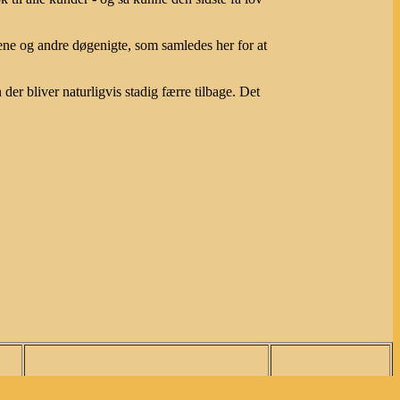
ene og andre døgenigte, som samledes her for at
er bliver naturligvis stadig færre tilbage. Det
Søg i Annas om Guide
Hovedside