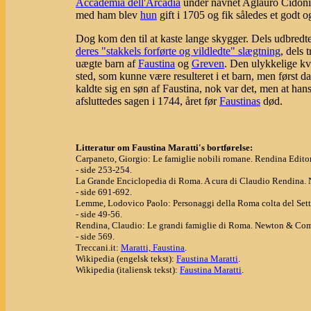
Accademia dell'Arcadia
under navnet Aglauro Cidoni
med ham blev
hun
gift i 1705 og fik således et godt o
Dog kom den til at kaste lange skygger. Dels udbredt
deres "stakkels forførte og vildledte" slægtning
, dels
uægte barn af
Faustina
og
Greven
. Den ulykkelige kv
sted, som kunne være resulteret i et barn, men først 
kaldte sig en søn af Faustina, nok var det, men at 
afsluttedes sagen i 1744, året før
Faustinas
død.
Litteratur om
Faustina Maratti's bortførelse
:
Carpaneto, Giorgio: Le famiglie nobili romane. Rendina Editor
- side 253-254.
La Grande Enciclopedia di Roma. A cura di Claudio Rendina. 
- side 691-692.
Lemme, Lodovico Paolo: Personaggi della Roma colta del Sett
- side 49-56.
Rendina, Claudio: Le grandi famiglie di Roma. Newton & Com
- side 569.
Treccani.it:
Maratti, Faustina
.
Wikipedia (engelsk tekst):
Faustina Maratti
.
Wikipedia (italiensk tekst):
Faustina Maratti
.