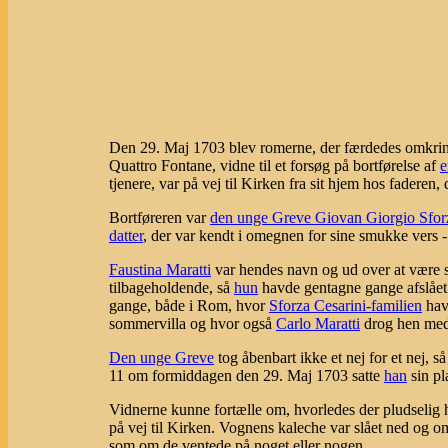
Den 29. Maj 1703 blev romerne, der færdedes omkri
Quattro Fontane, vidne til et forsøg på bortførelse af
e
tjenere, var på vej til Kirken fra sit hjem hos faderen
Bortføreren var
den unge Greve Giovan Giorgio Sforz
datter
, der var kendt i omegnen for sine smukke vers -
Faustina Maratti
var hendes navn og ud over at være 
tilbageholdende, så
hun
havde gentagne gange afslåe
gange, både i Rom, hvor
Sforza Cesarini-familien
hav
sommervilla og hvor også
Carlo Maratti
drog hen med 
Den unge Greve
tog åbenbart ikke et nej for et nej, s
11 om formiddagen den 29. Maj 1703 satte
han
sin pl
Vidnerne kunne fortælle om, hvorledes der pludselig h
på vej til Kirken. Vognens kaleche var slået ned og 
som om de ventede på noget eller nogen.