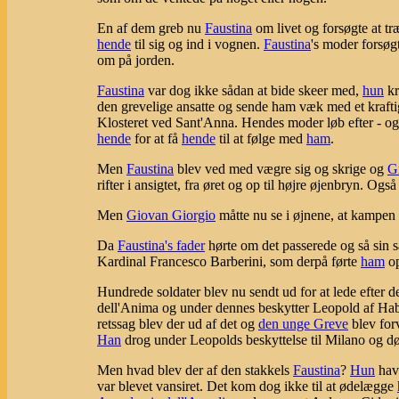
En af dem greb nu
Faustina
om livet og forsøgte at t
hende
til sig og ind i vognen.
Faustina
's moder forsøg
om på jorden.
Faustina
var dog ikke sådan at bide skeer med,
hun
kr
den grevelige ansatte og sende ham væk med et kraftigt
Klosteret ved Sant'Anna. Hendes moder løb efter - og
hende
for at få
hende
til at følge med
ham
.
Men
Faustina
blev ved med vægre sig og skrige og
G
rifter i ansigtet, fra øret og op til højre øjenbryn. Og
Men
Giovan Giorgio
måtte nu se i øjnene, at kampen 
Da
Faustina's fader
hørte om det passerede og så sin 
Kardinal Francesco Barberini, som derpå førte
ham
op
Hundrede soldater blev nu sendt ud for at lede efter d
dell'Anima og under dennes beskytter Leopold af Ha
retssag blev der ud af det og
den unge Greve
blev for
Han
drog under Leopolds beskyttelse til Milano og dø
Men hvad blev der af den stakkels
Faustina
?
Hun
havd
var blevet vansiret. Det kom dog ikke til at ødelægge